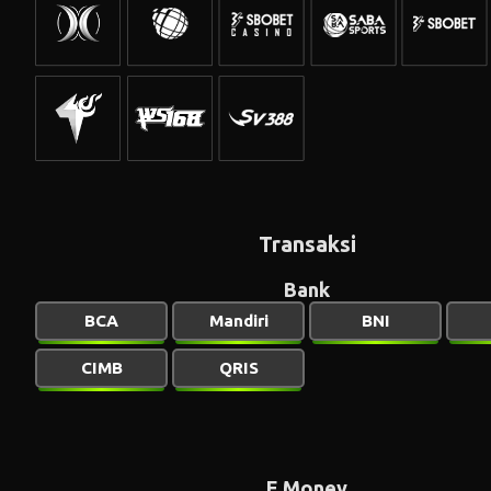
Transaksi
Bank
BCA
Mandiri
BNI
CIMB
QRIS
E Money