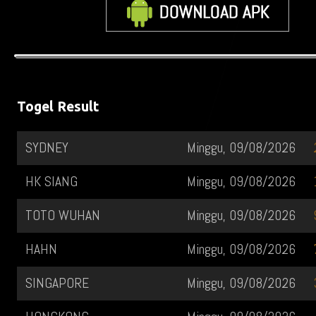
Togel Result
SYDNEY
Minggu, 09/08/2026
HK SIANG
Minggu, 09/08/2026
TOTO WUHAN
Minggu, 09/08/2026
HAHN
Minggu, 09/08/2026
SINGAPORE
Minggu, 09/08/2026