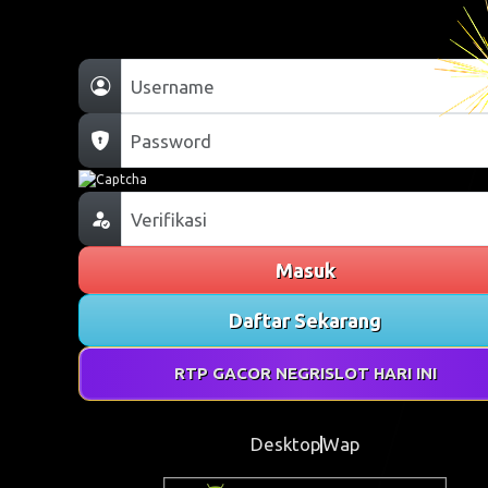
Masuk
Daftar Sekarang
RTP GACOR NEGRISLOT HARI INI
Desktop
Wap