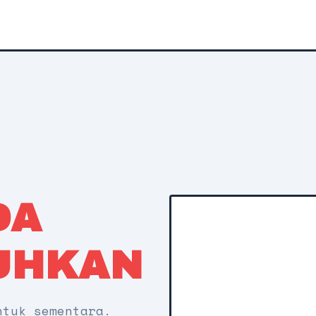
DA
UHKAN
ntuk sementara.