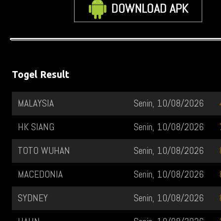
Togel Result
MALAYSIA
Senin, 10/08/2026
HK SIANG
Senin, 10/08/2026
TOTO WUHAN
Senin, 10/08/2026
MACEDONIA
Senin, 10/08/2026
SYDNEY
Senin, 10/08/2026