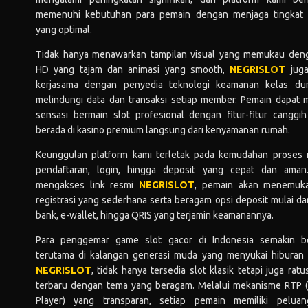
memenuhi kebutuhan para pemain dengan menjaga tingkat
yang optimal.
Tidak hanya menawarkan tampilan visual yang memukau deng
HD yang tajam dan animasi yang smooth,
NEGRISLOT
juga
kerjasama dengan penyedia teknologi keamanan kelas du
melindungi data dan transaksi setiap member. Pemain dapat 
sensasi bermain slot profesional dengan fitur-fitur canggih
berada di kasino premium langsung dari kenyamanan rumah.
Keunggulan platform kami terletak pada kemudahan proses m
pendaftaran, login, hingga deposit yang cepat dan ama
mengakses link resmi
NEGRISLOT
, pemain akan menemuk
registrasi yang sederhana serta beragam opsi deposit mulai dar
bank, e-wallet, hingga QRIS yang terjamin keamanannya.
Para penggemar game slot gacor di Indonesia semakin b
terutama di kalangan generasi muda yang menyukai hiburan di
NEGRISLOT
, tidak hanya tersedia slot klasik tetapi juga ratu
terbaru dengan tema yang beragam. Melalui mekanisme RTP (
Player) yang transparan, setiap pemain memiliki pelua