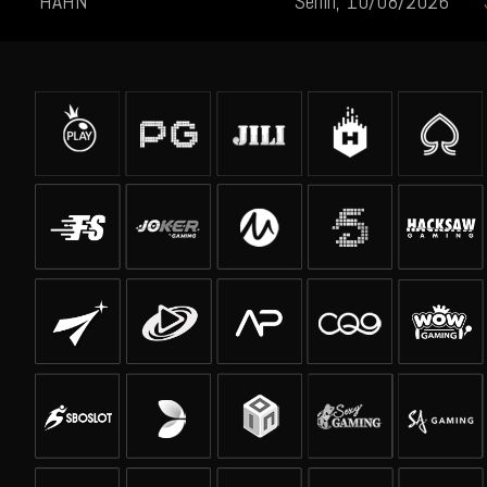
HAHN
Senin, 10/08/2026