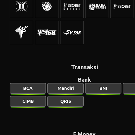
Transaksi
Bank
BCA
Mandiri
BNI
CIMB
QRIS
E Money